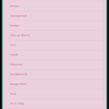
Varices
Vieillissement
Vertiges
Vésicule Biliaire
V.I.H.
Vitalité
Vitamines
Vomissements
Voyage Astral
Yeux
Yin & Yang