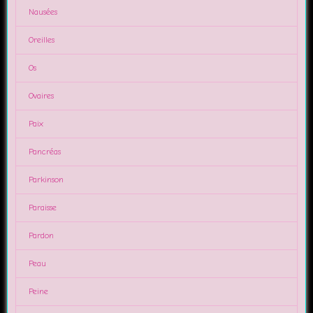
Nausées
Oreilles
Os
Ovaires
Paix
Pancréas
Parkinson
Paraisse
Pardon
Peau
Peine