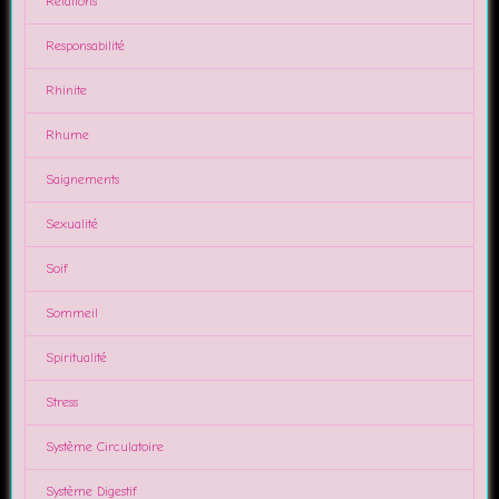
Relations
Responsabilité
Rhinite
Rhume
Saignements
Sexualité
Soif
Sommeil
Spiritualité
Stress
Système Circulatoire
Système Digestif