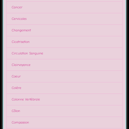
Cancer
Cervicales
Changement
Cicatrisation
Circulation Sanguine
Clairvoyance
Coeur
Colère
Colonne Vertébrale
Côlon
Compassion