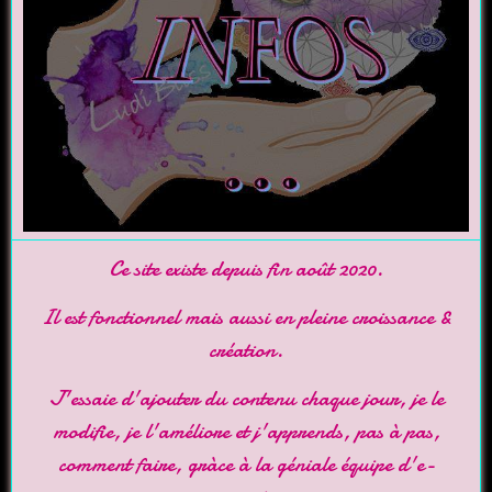
Ce site existe depuis fin août 2020.
Il est fonctionnel mais aussi en pleine croissance &
création.
J'essaie d'ajouter du contenu chaque jour, je le
modifie, je l'améliore et j'apprends, pas à pas,
comment faire, gràce à la géniale équipe d'
e-