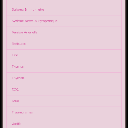
Système Immunitaire
Système Nerveux Sympathique
Tension Artérielle
Testicules
Tête
Thymus
Thyroïde
T.O.C.
Toux
Traumatismes
Vanité