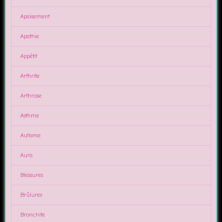
Apaisement
Apathie
Appétit
Arthrite
Arthrose
Asthme
Autisme
Aura
Blessures
Brûlures
Bronchite