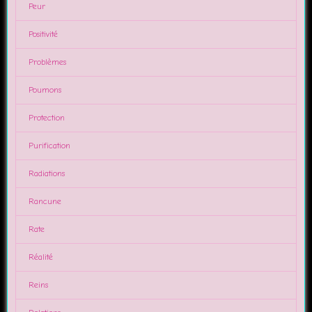
Peur
Positivité
Problèmes
Poumons
Protection
Purification
Radiations
Rancune
Rate
Réalité
Reins