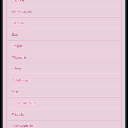
Erection
Estime de Soi
Estomac
Eveil
Fatigue
Fécondité
Fièvre
Flatulences
Foie
Force Intérieure
Frigidité
Gastro-entérite