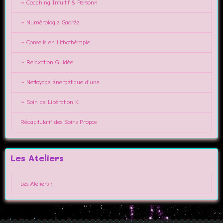
~ Coaching Intuitif & Personn
~ Numérologie Sacrée
~ Conseils en Lithothérapie
~ Relaxation Guidée
~ Nettoyage énergétique d'une
~ Soin de Libération K
Récapitulatif des Soins Propos
Les Ateliers
Les Ateliers :