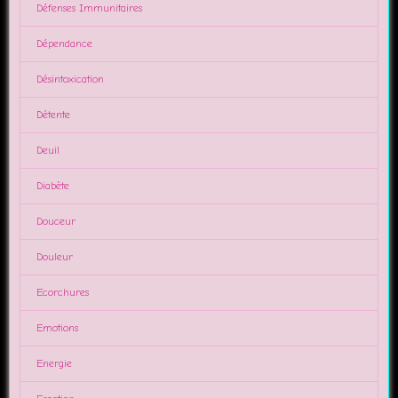
Défenses Immunitaires
Dépendance
Désintoxication
Détente
Deuil
Diabète
Douceur
Douleur
Ecorchures
Emotions
Energie