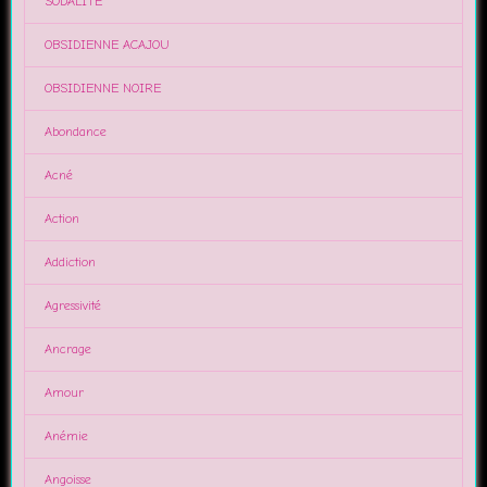
SODALITE
OBSIDIENNE ACAJOU
OBSIDIENNE NOIRE
Abondance
Acné
Action
Addiction
Agressivité
Ancrage
Amour
Anémie
Angoisse