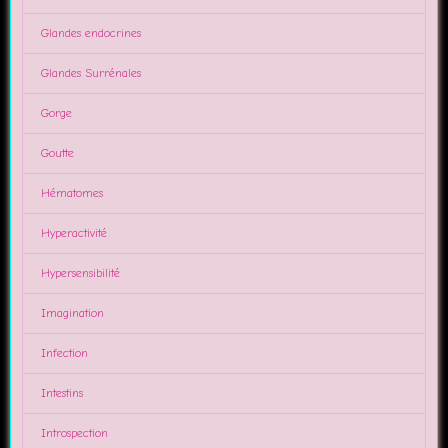
Glandes endocrines
Glandes Surrénales
Gorge
Goutte
Hématomes
Hyperactivité
Hypersensibilité
Imagination
Infection
Intestins
Introspection