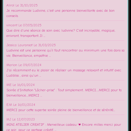
Alirol
Le 31/10/2025
Je recommande Ludivine, c'est une personne bienveillante avec de bon
conseils.
vincent
Le 07/05/2025
Que dire d'une séance de soin avec ludivine? C'est incroyable, magique,
enivrant, transportant...Il ...
Jessica Lauransot
Le 31/03/2025
Ludivine est une personne qu’il faut rencontrer au minimum une fois dans sa
vie. Bienveillance, empathie ...
Marion
Le 09/07/2024
J'ai récemment eu le plaisir de réaliser un massage relaxant et intuitif avec
Ludibliss , ainsi qu'un ...
ME
Le 16/01/2024
Soirée d'Initiation "Lâcher-prise" : Tout simplement.. MERCI.....MERCI pour ta
bienveillance....MERCI ...
E.M
Le 16/01/2024
MERCI pour cette superbe soirée pleine de bienveillance et de sérénité...
MJ
Le 12/07/2023
MINI ATELIER CREATIF : Merveilleux cadeau !♥️ Encore milles merci pour
ce soir.. pour ce partage créatif, ...