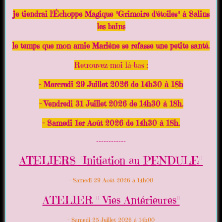
je tiendrai l'Échoppe Magique "Grimoire d'étoiles" à Salins
les bains
le temps que mon amie Marlène se refasse une petite santé.
Retrouvez-moi là-bas :
- Mercredi 29 Juillet 2026 de 14h30 à 18h
- Vendredi 31 Juillet 2026 de 14h30 à 18h.
- Samedi 1er Août 2026 de 14h30 à 18h.
------------
ATELIERS "Initiation au PENDULE"
- Samedi 29 Août 2026 à 14h00
ATELIER " Vies Antérieures"
- Samedi 25 Juillet 2026 à 14h00