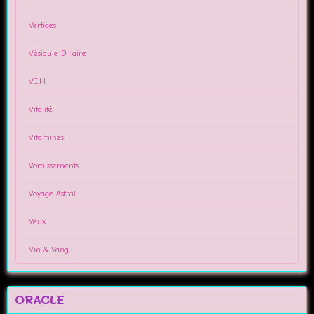
Vertiges
Vésicule Biliaire
V.I.H.
Vitalité
Vitamines
Vomissements
Voyage Astral
Yeux
Yin & Yang
ORACLE