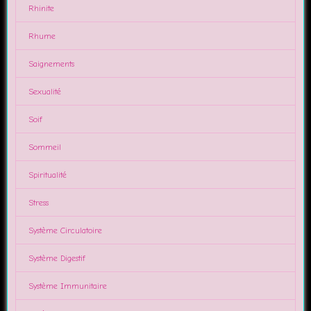
Rhinite
Rhume
Saignements
Sexualité
Soif
Sommeil
Spiritualité
Stress
Système Circulatoire
Système Digestif
Système Immunitaire