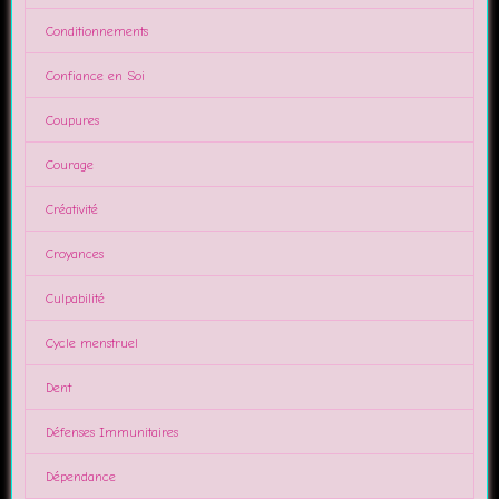
Conditionnements
Confiance en Soi
Coupures
Courage
Créativité
Croyances
Culpabilité
Cycle menstruel
Dent
Défenses Immunitaires
Dépendance