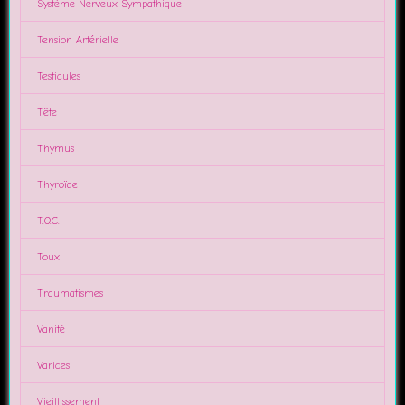
Système Nerveux Sympathique
Tension Artérielle
Testicules
Tête
Thymus
Thyroïde
T.O.C.
Toux
Traumatismes
Vanité
Varices
Vieillissement