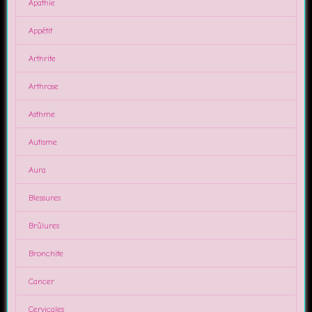
Apathie
Appétit
Arthrite
Arthrose
Asthme
Autisme
Aura
Blessures
Brûlures
Bronchite
Cancer
Cervicales