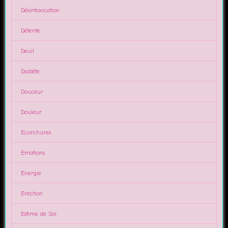
Désintoxication
Détente
Deuil
Diabète
Douceur
Douleur
Ecorchures
Emotions
Energie
Erection
Estime de Soi