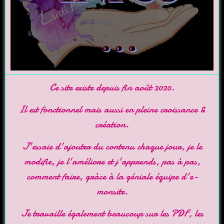
Ce site existe depuis fin août 2020.
Il est fonctionnel mais aussi en pleine croissance &
création.
J'essaie d'ajouter du contenu chaque jour, je le
modifie, je l'améliore et j'apprends, pas à pas,
comment faire, gràce à la géniale équipe d'
e-
monsite
.
Je travaille également beaucoup sur les PDF, les