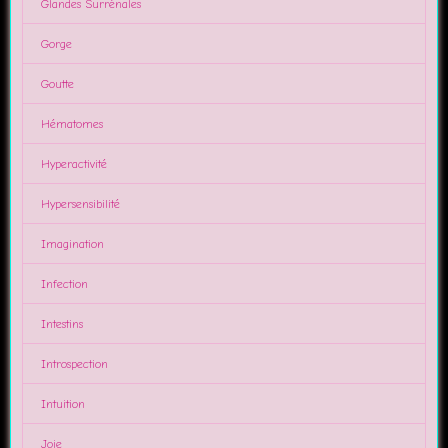
Glandes Surrénales
Gorge
Goutte
Hématomes
Hyperactivité
Hypersensibilité
Imagination
Infection
Intestins
Introspection
Intuition
Joie