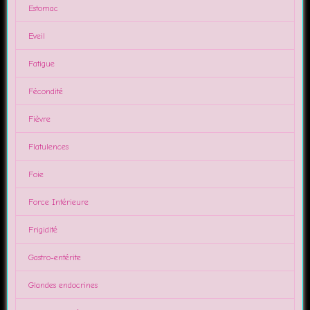
Estomac
Eveil
Fatigue
Fécondité
Fièvre
Flatulences
Foie
Force Intérieure
Frigidité
Gastro-entérite
Glandes endocrines