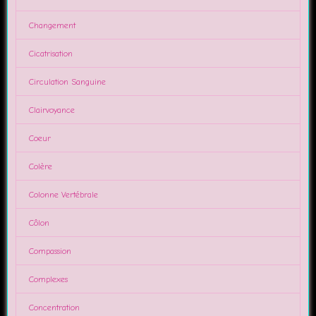
Changement
Cicatrisation
Circulation Sanguine
Clairvoyance
Coeur
Colère
Colonne Vertébrale
Côlon
Compassion
Complexes
Concentration