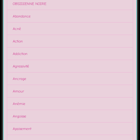
OBSIDIENNE NOIRE
Abondance
Acné
Action
Addiction
Agressivité
Ancrage
Amour
Anémie
Angoisse
Apaisement