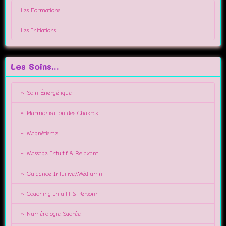
Les Formations :
Les Initiations
Les Soins...
~ Soin Énergétique
~ Harmonisation des Chakras
~ Magnétisme
~ Massage Intuitif & Relaxant
~ Guidance Intuitive/Médiumni
~ Coaching Intuitif & Personn
~ Numérologie Sacrée