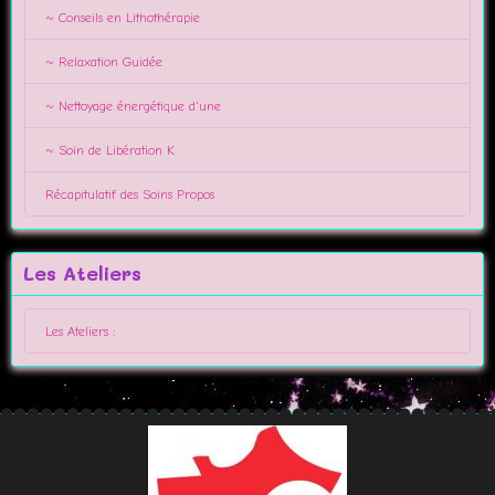
~ Conseils en Lithothérapie
~ Relaxation Guidée
~ Nettoyage énergétique d'une
~ Soin de Libération K
Récapitulatif des Soins Propos
Les Ateliers
Les Ateliers :