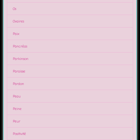
Os
Ovaires
Paix
Pancréas
Parkinson
Paraisse
Pardon
Peau
Peine
Peur
Positivité