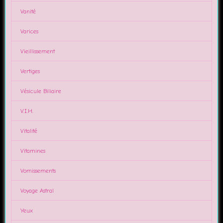
Vanité
Varices
Vieillissement
Vertiges
Vésicule Biliaire
V.I.H.
Vitalité
Vitamines
Vomissements
Voyage Astral
Yeux