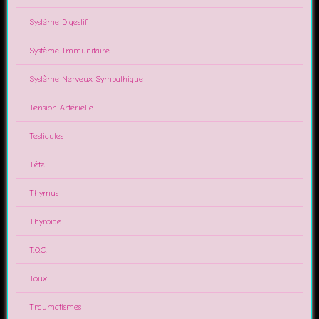
Système Digestif
Système Immunitaire
Système Nerveux Sympathique
Tension Artérielle
Testicules
Tête
Thymus
Thyroïde
T.O.C.
Toux
Traumatismes