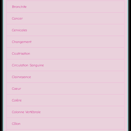
Bronchite
Cancer
Cervicales
Changement
Cicatrisation
Circulation Sanguine
Clairvoyance
Coeur
Colère
Colonne Vertébrale
Côlon