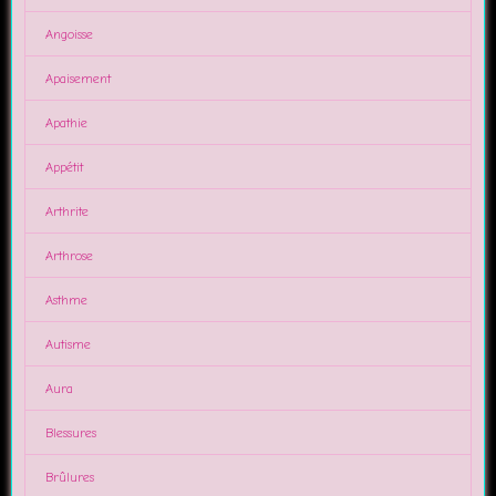
Angoisse
Apaisement
Apathie
Appétit
Arthrite
Arthrose
Asthme
Autisme
Aura
Blessures
Brûlures