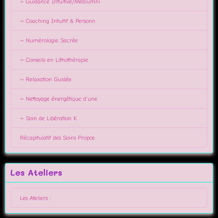
~ Guidance Intuitive/Médiumni
~ Coaching Intuitif & Personn
~ Numérologie Sacrée
~ Conseils en Lithothérapie
~ Relaxation Guidée
~ Nettoyage énergétique d'une
~ Soin de Libération K
Récapitulatif des Soins Propos
Les Ateliers
Les Ateliers :