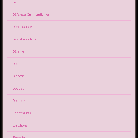
Dent
Défenses Immunitaires
Dépendance
Désintoxication
Détente
Deuil
Diabète
Douceur
Douleur
Ecorchures
Emotions
Energie