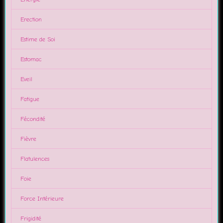
Erection
Estime de Soi
Estomac
Eveil
Fatigue
Fécondité
Fièvre
Flatulences
Foie
Force Intérieure
Frigidité