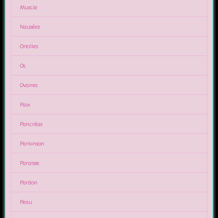
Muscle
Nausées
Oreilles
Os
Ovaires
Paix
Pancréas
Parkinson
Paraisse
Pardon
Peau