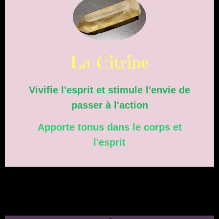
La Citrine
Vivifie l'esprit et stimule l'envie de
passer à l'action
Apporte tonus dans le corps et
l'esprit