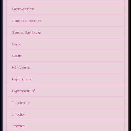
Gastro-entérite
Glandes endocrines
Glandes Surrénales
Gorge
Goutte
Hématomes
Hyperactivité
Hypersensibilité
Imagination
Infection
Intestins