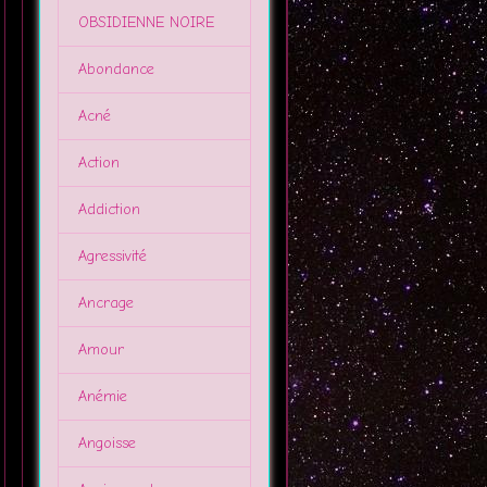
OBSIDIENNE NOIRE
Abondance
Acné
Action
Addiction
Agressivité
Ancrage
Amour
Anémie
Angoisse