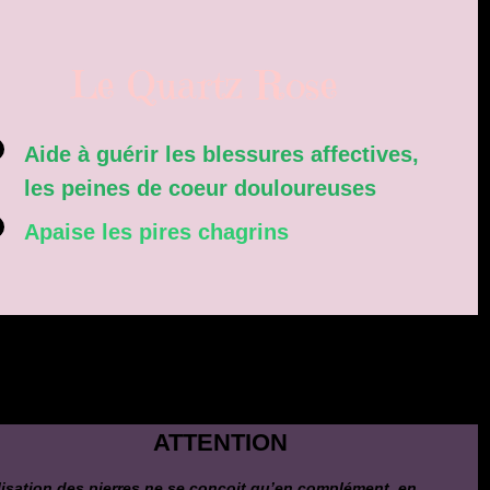
Le Quartz Rose
Aide à guérir les blessures affectives,
les peines de coeur douloureuses
Apaise les pires chagrins
ATTENTION
ilisation des pierres ne se conçoit qu’en complément, en