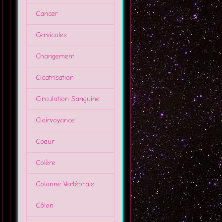
Cancer
Cervicales
Changement
Cicatrisation
Circulation Sanguine
Clairvoyance
Coeur
Colère
Colonne Vertébrale
Côlon