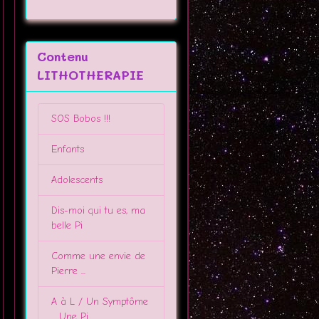
Contenu
LITHOTHERAPIE
SOS Bobos !!!
Enfants
Adolescents
Dis-moi qui tu es, ma
belle Pi
Comme une envie de
Pierre ...
A à L / Un Symptôme
... Une Pi