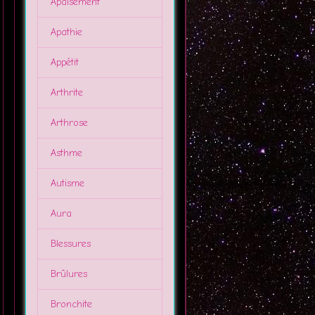
Apaisement
Apathie
Appétit
Arthrite
Arthrose
Asthme
Autisme
Aura
Blessures
Brûlures
Bronchite