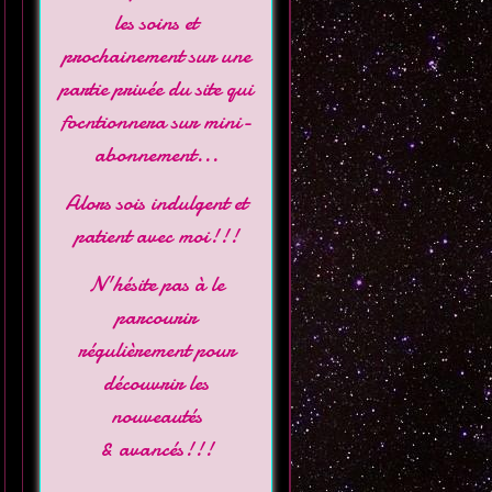
les soins et
prochainement sur une
partie privée du site qui
focntionnera sur mini-
abonnement...
Alors sois indulgent et
patient avec moi!!!
N'hésite pas à le
parcourir
régulièrement pour
découvrir les
nouveautés
& avancés!!!