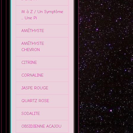
M à Z / Un Symptôme
... Une Pi
AMÉTHYSTE
AMÉTHYSTE
CHEVRON
CITRINE
CORNALINE
JASPE ROUGE
QUARTZ ROSE
SODALITE
OBSIDIENNE ACAJOU