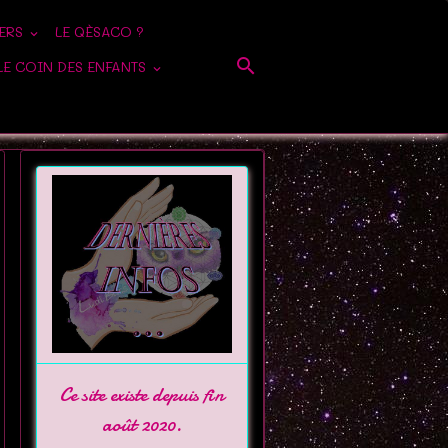
IERS
LE QÈSACO ?
LE COIN DES ENFANTS
Ce site existe depuis fin
août 2020.