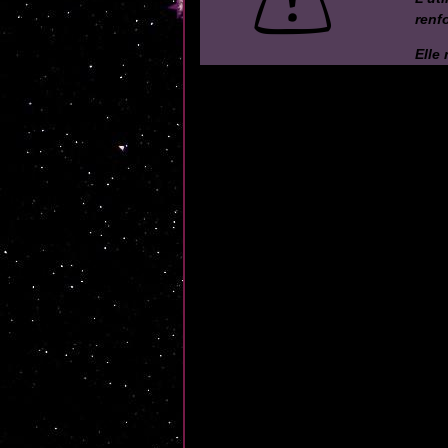
renf
Elle 