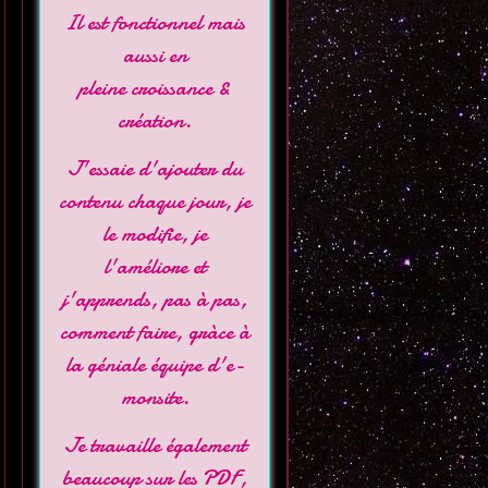
Il est fonctionnel mais
aussi en
pleine croissance &
création.
J'essaie d'ajouter du
contenu chaque jour, je
le modifie, je
l'améliore et
j'apprends, pas à pas,
comment faire, gràce à
la géniale équipe d'
e-
monsite
.
Je travaille également
beaucoup sur les PDF,