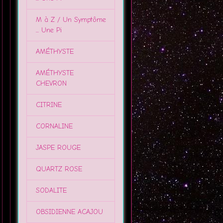
M à Z / Un Symptôme
... Une Pi
AMÉTHYSTE
AMÉTHYSTE
CHEVRON
CITRINE
CORNALINE
JASPE ROUGE
QUARTZ ROSE
SODALITE
OBSIDIENNE ACAJOU