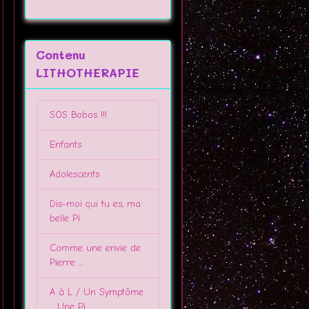
Contenu
LITHOTHERAPIE
SOS Bobos !!!
Enfants
Adolescents
Dis-moi qui tu es, ma
belle Pi
Comme une envie de
Pierre ...
A à L / Un Symptôme
... Une Pi