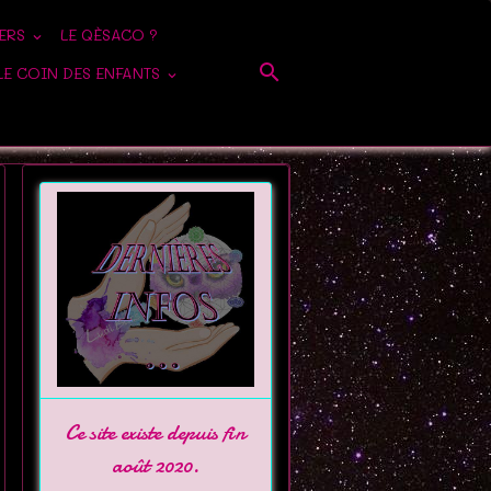
IERS
LE QÈSACO ?
LE COIN DES ENFANTS
Ce site existe depuis fin
août 2020.