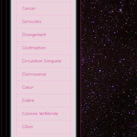
Cancer
Cervicales
Changement
Cicatrisation
Circulation Sanguine
Clairvoyance
Coeur
Colère
Colonne Vertébrale
Côlon