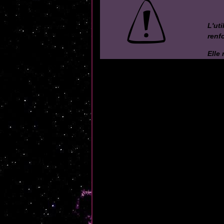
L'ut
renf
Elle 