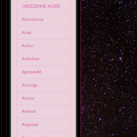
OBSIDIENNE NOIRE
Abondance
Acné
Action
Addiction
Agressivité
Ancrage
Amour
Anémie
Angoisse