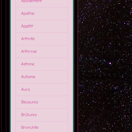
Apaisement
Apathie
Appétit
Arthrite
Arthrose
Asthme
Autisme
Aura
Blessures
Brûlures
Bronchite