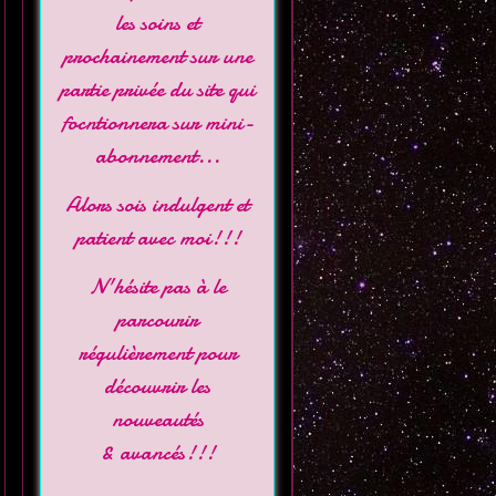
les soins et
prochainement sur une
partie privée du site qui
focntionnera sur mini-
abonnement...
Alors sois indulgent et
patient avec moi!!!
N'hésite pas à le
parcourir
régulièrement pour
découvrir les
nouveautés
& avancés!!!