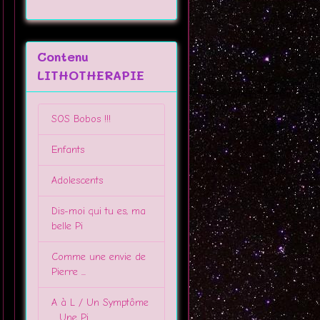
Contenu
LITHOTHERAPIE
SOS Bobos !!!
Enfants
Adolescents
Dis-moi qui tu es, ma
belle Pi
Comme une envie de
Pierre ...
A à L / Un Symptôme
... Une Pi