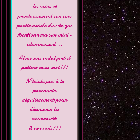
les soins et
prochainement sur une
partie privée du site qui
focntionnera sur mini-
abonnement...
Alors sois indulgent et
patient avec moi!!!
N'hésite pas à le
parcourir
régulièrement pour
découvrir les
nouveautés
& avancés!!!