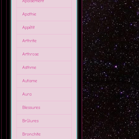
Apaisement
Apathie
Appétit
Arthrite
Arthrose
Asthme
Autisme
Aura
Blessures
Brûlures
Bronchite