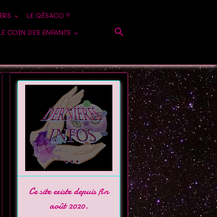
IERS
LE QÈSACO ?
LE COIN DES ENFANTS
Ce site existe depuis fin
août 2020.