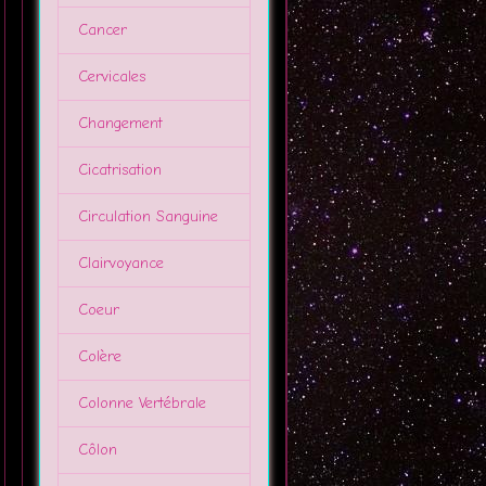
Cancer
Cervicales
Changement
Cicatrisation
Circulation Sanguine
Clairvoyance
Coeur
Colère
Colonne Vertébrale
Côlon