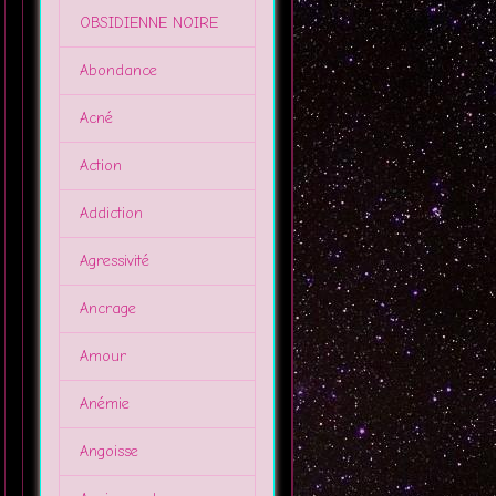
OBSIDIENNE NOIRE
Abondance
Acné
Action
Addiction
Agressivité
Ancrage
Amour
Anémie
Angoisse