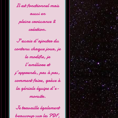
Il est fonctionnel mais
aussi en
pleine croissance &
création.
J'essaie d'ajouter du
contenu chaque jour, je
le modifie, je
l'améliore et
j'apprends, pas à pas,
comment faire, gràce à
la géniale équipe d'
e-
monsite
.
Je travaille également
beaucoup sur les PDF,