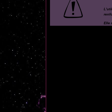
L'ut
renf
Elle 