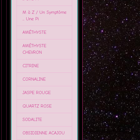
M à Z / Un Symptôme
... Une Pi
AMÉTHYSTE
AMÉTHYSTE
CHEVRON
CITRINE
CORNALINE
JASPE ROUGE
QUARTZ ROSE
SODALITE
OBSIDIENNE ACAJOU