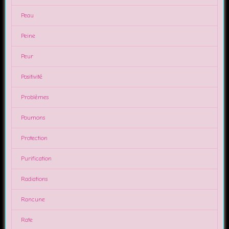
Peau
Peine
Peur
Positivité
Problèmes
Poumons
Protection
Purification
Radiations
Rancune
Rate