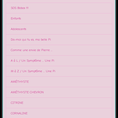
SOS Bobos !!!
Enfants
Adolescents
Dis-moi qui tu es, ma belle Pi
Comme une envie de Pierre ...
A à L / Un Symptôme ... Une Pi
M à Z / Un Symptôme ... Une Pi
AMÉTHYSTE
AMÉTHYSTE CHEVRON
CITRINE
CORNALINE