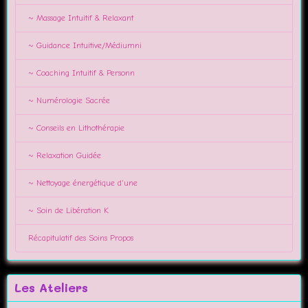
~ Massage Intuitif & Relaxant
~ Guidance Intuitive/Médiumni
~ Coaching Intuitif & Personn
~ Numérologie Sacrée
~ Conseils en Lithothérapie
~ Relaxation Guidée
~ Nettoyage énergétique d'une
~ Soin de Libération K
Récapitulatif des Soins Propos
Les Ateliers