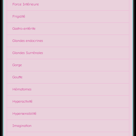
Force Intérieure
Frigidité
Gastro-entérite
Glandes endocrines
Glandes Surrénales
Gorge
Goutte
Hématomes
Hyperactivité
Hypersensibilité
Imagination