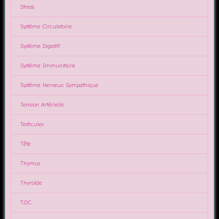
Stress
Système Circulatoire
Système Digestif
Système Immunitaire
Système Nerveux Sympathique
Tension Artérielle
Testicules
Tête
Thymus
Thyroïde
T.O.C.