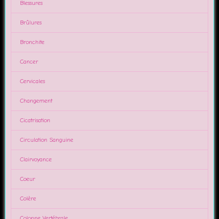
Blessures
Brûlures
Bronchite
Cancer
Cervicales
Changement
Cicatrisation
Circulation Sanguine
Clairvoyance
Coeur
Colère
Colonne Vertébrale