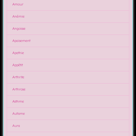
Amour
Anémie
Angoisse
Apaisement
Apathie
Appétit
Arthrite
Arthrose
Asthme
Autisme
Aura