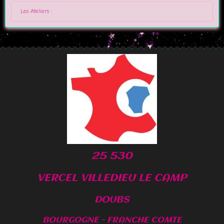
Les Ateliers :
25 530
VERCEL VILLEDIEU LE CAMP
DOUBS
BOURGOGNE - FRANCHE COMTE