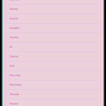
Mental
Muscle
Nausées
Oreilles
Os
Ovaires
Paix
Pancréas
Parkinson
Paraisse
Pardon