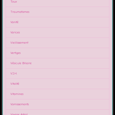
Toux
Traumatismes
Vanité
Varices
Vieillissement
Vertiges
Vésicule Biliaire
V.I.H.
Vitalité
Vitamines
Vomissements
Voyage Astral