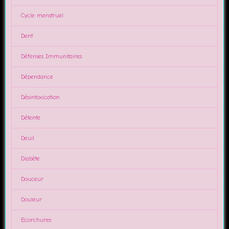
Cycle menstruel
Dent
Défenses Immunitaires
Dépendance
Désintoxication
Détente
Deuil
Diabète
Douceur
Douleur
Ecorchures