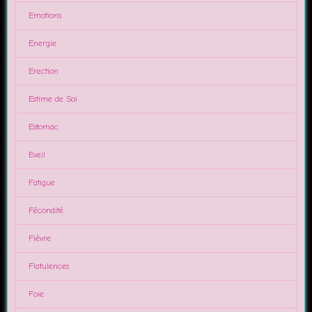
Emotions
Energie
Erection
Estime de Soi
Estomac
Eveil
Fatigue
Fécondité
Fièvre
Flatulences
Foie