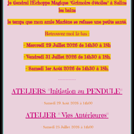
je tiendrai l'Échoppe Magique "Grimoire d'étoiles" à Salins
les bains
le temps que mon amie Marlène se refasse une petite santé.
Retrouvez-moi là-bas :
- Mercredi 29 Juillet 2026 de 14h30 à 18h
- Vendredi 31 Juillet 2026 de 14h30 à 18h.
- Samedi 1er Août 2026 de 14h30 à 18h.
------------
ATELIERS "Initiation au PENDULE"
- Samedi 29 Août 2026 à 14h00
ATELIER " Vies Antérieures"
- Samedi 25 Juillet 2026 à 14h00