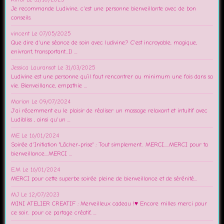
Je recommande Ludivine, c'est une personne bienveillante avec de bon
conseils.
vincent
Le 07/05/2025
Que dire d'une séance de soin avec ludivine? C'est incroyable, magique,
enivrant, transportant...Il ...
Jessica Lauransot
Le 31/03/2025
Ludivine est une personne qu’il faut rencontrer au minimum une fois dans sa
vie. Bienveillance, empathie ...
Marion
Le 09/07/2024
J'ai récemment eu le plaisir de réaliser un massage relaxant et intuitif avec
Ludibliss , ainsi qu'un ...
ME
Le 16/01/2024
Soirée d'Initiation "Lâcher-prise" : Tout simplement.. MERCI.....MERCI pour ta
bienveillance....MERCI ...
E.M
Le 16/01/2024
MERCI pour cette superbe soirée pleine de bienveillance et de sérénité...
MJ
Le 12/07/2023
MINI ATELIER CREATIF : Merveilleux cadeau !♥️ Encore milles merci pour
ce soir.. pour ce partage créatif, ...