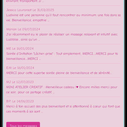
enivrant, transportant...Il ...
Jessica Lauransot
Le 31/03/2025
Ludivine est une personne qu’il faut rencontrer au minimum une fois dans sa
vie. Bienveillance, empathie ...
Marion
Le 09/07/2024
J'ai récemment eu le plaisir de réaliser un massage relaxant et intuitif avec
Ludibliss , ainsi qu'un ...
ME
Le 16/01/2024
Soirée d'Initiation "Lâcher-prise" : Tout simplement.. MERCI.....MERCI pour ta
bienveillance....MERCI ...
E.M
Le 16/01/2024
MERCI pour cette superbe soirée pleine de bienveillance et de sérénité...
MJ
Le 12/07/2023
MINI ATELIER CREATIF : Merveilleux cadeau !♥️ Encore milles merci pour
ce soir.. pour ce partage créatif, ...
B.P.
Le 14/06/2023
Merci à ton accueil des plus bienveillant et si attentionné à cœur qui font que
ces moments à soi sont ...
Tous les messages