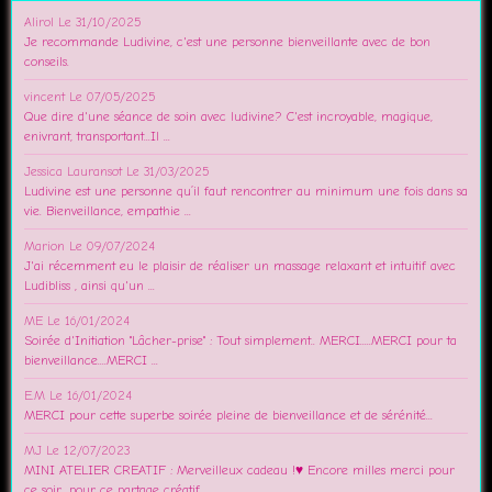
Alirol
Le 31/10/2025
Je recommande Ludivine, c'est une personne bienveillante avec de bon
conseils.
vincent
Le 07/05/2025
Que dire d'une séance de soin avec ludivine? C'est incroyable, magique,
enivrant, transportant...Il ...
Jessica Lauransot
Le 31/03/2025
Ludivine est une personne qu’il faut rencontrer au minimum une fois dans sa
vie. Bienveillance, empathie ...
Marion
Le 09/07/2024
J'ai récemment eu le plaisir de réaliser un massage relaxant et intuitif avec
Ludibliss , ainsi qu'un ...
ME
Le 16/01/2024
Soirée d'Initiation "Lâcher-prise" : Tout simplement.. MERCI.....MERCI pour ta
bienveillance....MERCI ...
E.M
Le 16/01/2024
MERCI pour cette superbe soirée pleine de bienveillance et de sérénité...
MJ
Le 12/07/2023
MINI ATELIER CREATIF : Merveilleux cadeau !♥️ Encore milles merci pour
ce soir.. pour ce partage créatif, ...