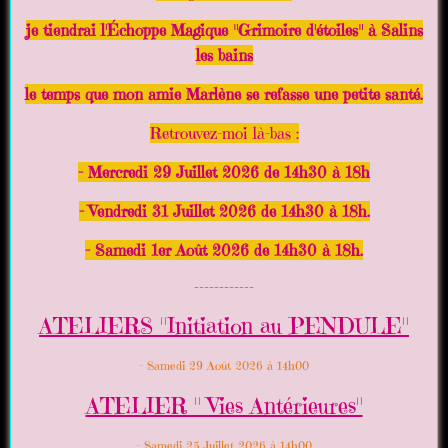
je tiendrai l'Échoppe Magique "Grimoire d'étoiles" à Salins
les bains
le temps que mon amie Marlène se refasse une petite santé.
Retrouvez-moi là-bas :
- Mercredi 29 Juillet 2026 de 14h30 à 18h
- Vendredi 31 Juillet 2026 de 14h30 à 18h.
- Samedi 1er Août 2026 de 14h30 à 18h.
------------
ATELIERS "Initiation au PENDULE"
- Samedi 29 Août 2026 à 14h00
ATELIER " Vies Antérieures"
- Samedi 25 Juillet 2026 à 14h00