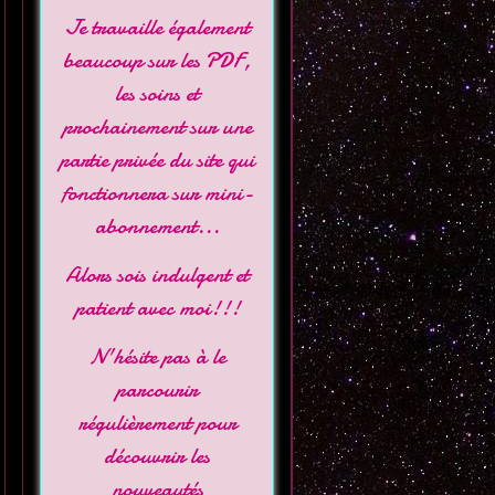
Je travaille également
beaucoup sur les PDF,
les soins et
prochainement sur une
partie privée du site qui
fonctionnera sur mini-
abonnement...
Alors sois indulgent et
patient avec moi!!!
N'hésite pas à le
parcourir
régulièrement pour
découvrir les
nouveautés