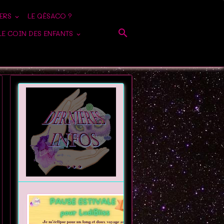
IERS
LE QÈSACO ?
LE COIN DES ENFANTS