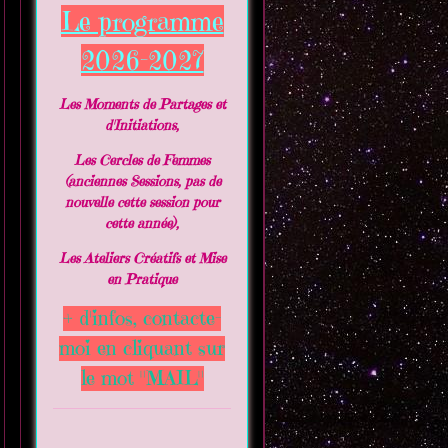
Le programme
2026-2027
Les Moments de Partages et
d'Initiations,
Les Cercles de Femmes
(anciennes Sessions, pas de
nouvelle cette session pour
cette année),
Les Ateliers Créatifs et Mise
en Pratique
+ d'infos, contacte-
moi en cliquant sur
le mot
"MAIL"