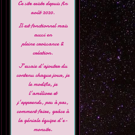
Ce site existe depuis fin
août 2020.
Il est fonctionnel mais
aussi en
pleine croissance &
création.
J'essaie d'ajouter du
contenu chaque jour, je
le modifie, je
l'améliore et
j'apprends, pas à pas,
comment faire, grâce à
la géniale équipe d'
e-
monsite
.