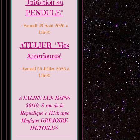
"Initiation au
PENDULE"
- Samedi 29 Août 2026 à
14h00
ATELIER " Vies
Antérieures"
- Samedi 25 Juillet 2026 à
14h00
à SALINS LES BAINS
39110, 8 rue de la
République à l'Echoppe
Magique GRIMOIRE
D'ÉTOILES