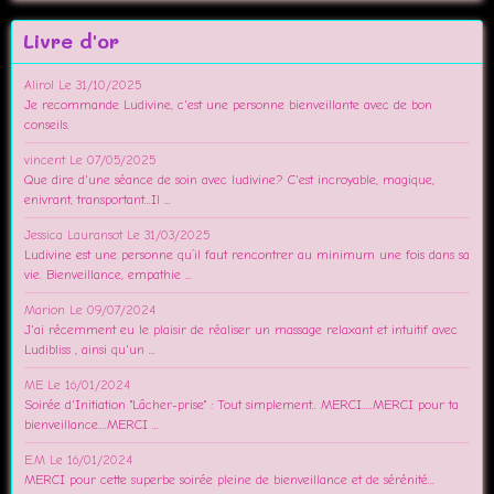
Livre d'or
Alirol
Le 31/10/2025
Je recommande Ludivine, c'est une personne bienveillante avec de bon
conseils.
vincent
Le 07/05/2025
Que dire d'une séance de soin avec ludivine? C'est incroyable, magique,
enivrant, transportant...Il ...
Jessica Lauransot
Le 31/03/2025
Ludivine est une personne qu’il faut rencontrer au minimum une fois dans sa
vie. Bienveillance, empathie ...
Marion
Le 09/07/2024
J'ai récemment eu le plaisir de réaliser un massage relaxant et intuitif avec
Ludibliss , ainsi qu'un ...
ME
Le 16/01/2024
Soirée d'Initiation "Lâcher-prise" : Tout simplement.. MERCI.....MERCI pour ta
bienveillance....MERCI ...
E.M
Le 16/01/2024
MERCI pour cette superbe soirée pleine de bienveillance et de sérénité...