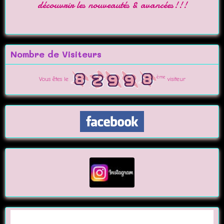
découvrir les nouveautés & avancées!!!
Nombre de Visiteurs
ème
Vous êtes le
visiteur